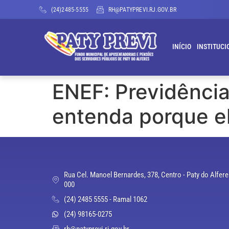
(24)2485-5555
RH@PATYPREVI.RJ.GOV.BR
INÍCIO
INSTITUCI
ENEF: Previdência
entenda porque e
Rua Cel. Manoel Bernardes, 378, Centro - Paty do Alfere
000
(24) 2485 5555 - Ramal 1062
(24) 98165-0275
rh@patyprevi.rj.gov.br