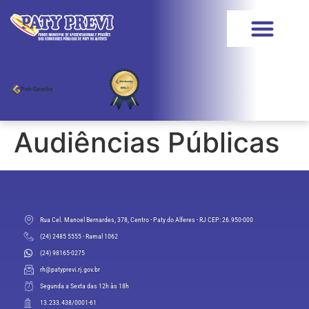
Audiências Públicas
Rua Cel. Manoel Bernardes, 378, Centro - Paty do Alferes - RJ CEP: 26.950-000
(24) 2485 5555 - Ramal 1062
(24) 98165-0275
rh@patyprevi.rj.gov.br
Segunda a Sexta das 12h às 18h
13.233.438/0001-61