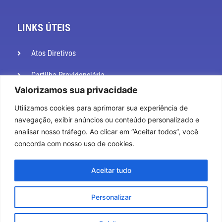
LINKS ÚTEIS
Atos Diretivos
Cartilha Previdenciária
Valorizamos sua privacidade
Consulta CRP e Extrato Previdenciário
Utilizamos cookies para aprimorar sua experiência de
E-sic
navegação, exibir anúncios ou conteúdo personalizado e
analisar nosso tráfego. Ao clicar em “Aceitar todos”, você
Educação Previdenciária
concorda com nosso uso de cookies.
Estrutura administrativa
Aceitar tudo
Licitações e Contratos
Personalizar